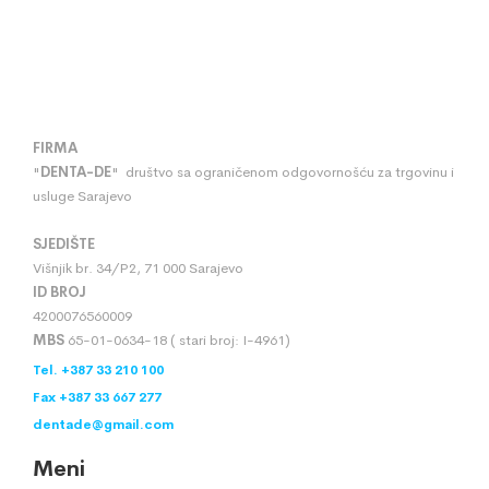
FIRMA
"
DENTA
-
DE
" društvo sa ograničenom odgovornošću za trgovinu i
usluge Sarajevo
SJEDIŠTE
Višnjik br. 34/P2, 71 000 Sarajevo
ID BROJ
4200076560009
MBS
65-01-0634-18 ( stari broj: I-4961)
Tel. +387 33 210 100
Fax +387 33 667 277
dentade@gmail.com
Meni