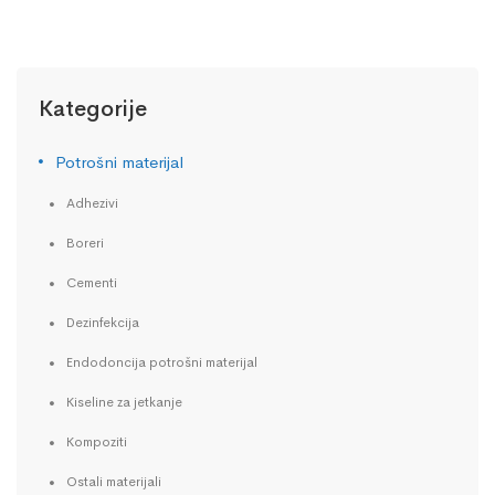
Kategorije
Potrošni materijal
Adhezivi
Boreri
Cementi
Dezinfekcija
Endodoncija potrošni materijal
Kiseline za jetkanje
Kompoziti
Ostali materijali