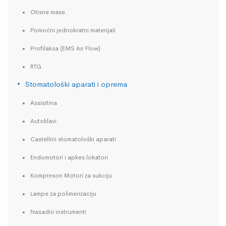
Otisne mase
Pomoćni jednokratni materijali
Profilaksa (EMS Air Flow)
RTG
Stomatološki aparati i oprema
Assisitina
Autoklavi
Castellini stomatološki aparati
Endomotori i apkes lokatori
Kompresori Motori za sukciju
Lampe za polimerizaciju
Nasadni instrumenti