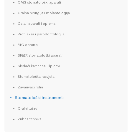
OMS stomatološki aparati
Oralna hirurgija i implantologija
Ostali aparati i oprema
Profilaksa i parodontologija
RTG oprema
SIGER stomatološki aparati
Skidači kamenca i špicevi
Stomatološka rasvjeta
Zavarivači rolni
Stomatološki instrumenti
Oralni tuševi
Zubna tehnika