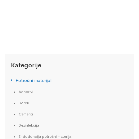
OTISNE MASE
MILLENIUM
25,00
KM
Kategorije
Potrošni materijal
Adhezivi
Boreri
Cementi
Dezinfekcija
Endodoncija potrošni materijal