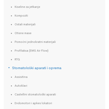
Kiseline za jetkanje
Kompoziti
Ostali materijali
Otisne mase
Pomoćni jednokratni materijali
Profilaksa (EMS Air Flow)
RTG
Stomatološki aparati i oprema
Assisitina
Autoklavi
Castellini stomatološki aparati
Endomotori i apkes lokatori