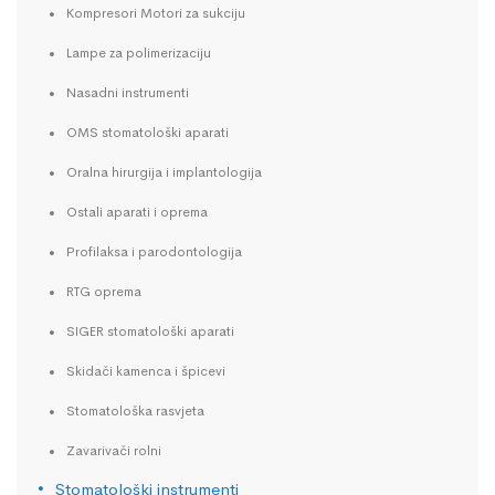
Kompresori Motori za sukciju
Lampe za polimerizaciju
Nasadni instrumenti
OMS stomatološki aparati
Oralna hirurgija i implantologija
Ostali aparati i oprema
Profilaksa i parodontologija
RTG oprema
SIGER stomatološki aparati
Skidači kamenca i špicevi
Stomatološka rasvjeta
Zavarivači rolni
Stomatološki instrumenti