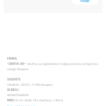
Filter
FIRMA
"
DENTA
-
DE
" društvo sa ograničenom odgovornošću za trgovinu i
usluge Sarajevo
SJEDIŠTE
Višnjik br. 34/P2, 71 000 Sarajevo
ID BROJ
4200076560009
MBS
65-01-0634-18 ( stari broj: I-4961)