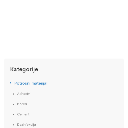
OSTALI MATERIJALI
Monoart plastične čaše
5,90
KM
Kategorije
Potrošni materijal
Adhezivi
Boreri
Cementi
Dezinfekcija