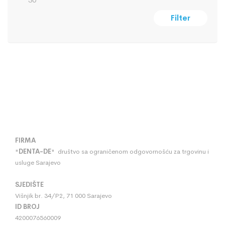
Filter
FIRMA
"
DENTA
-
DE
" društvo sa ograničenom odgovornošću za trgovinu i
usluge Sarajevo
SJEDIŠTE
Višnjik br. 34/P2, 71 000 Sarajevo
ID BROJ
4200076560009