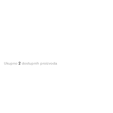
Ukupno
2
dostupnih proizvoda
OSTALI MATERIJALI
PVC DRŽAČ ZA ČAŠE