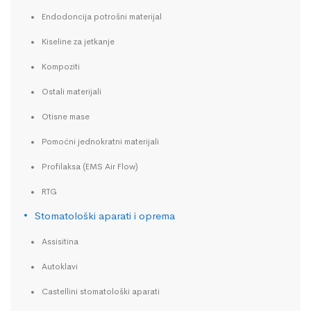
Endodoncija potrošni materijal
Kiseline za jetkanje
Kompoziti
Ostali materijali
Otisne mase
Pomoćni jednokratni materijali
Profilaksa (EMS Air Flow)
RTG
Stomatološki aparati i oprema
Assisitina
Autoklavi
Castellini stomatološki aparati