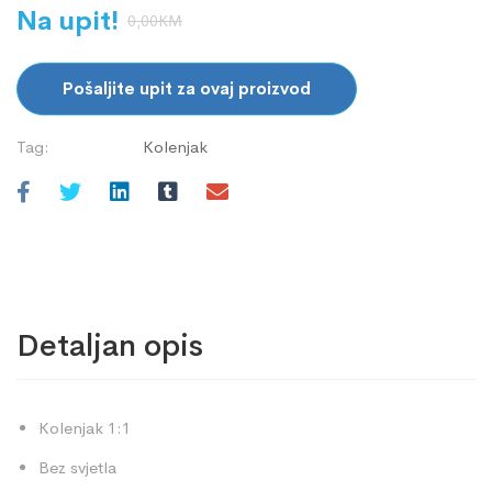
Na upit!
0,00
KM
Pošaljite upit za ovaj proizvod
Tag:
Kolenjak
Detaljan opis
Kolenjak 1:1
Bez svjetla