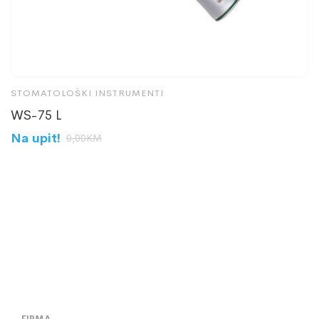
STOMATOLOŠKI INSTRUMENTI
N
WS-75 L
J
Na upit!
N
0,00
KM