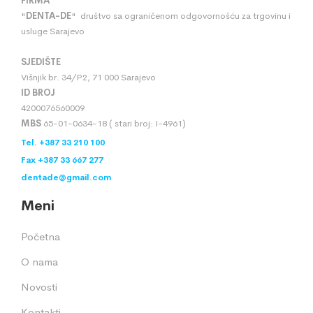
FIRMA
"
DENTA
-
DE
" društvo sa ograničenom odgovornošću za trgovinu i
usluge Sarajevo
SJEDIŠTE
Višnjik br. 34/P2, 71 000 Sarajevo
ID BROJ
4200076560009
MBS
65-01-0634-18 ( stari broj: I-4961)
Tel. +387 33 210 100
Fax +387 33 667 277
dentade@gmail.com
Meni
Početna
O nama
Novosti
Kontakti