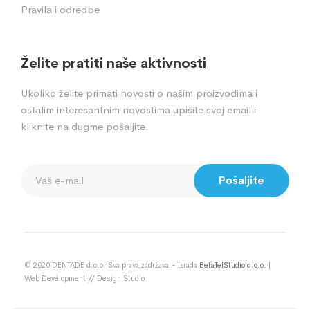
Pravila i odredbe
Želite pratiti naše aktivnosti
Ukoliko želite primati novosti o našim proizvodima i
ostalim interesantnim novostima upišite svoj email i
kliknite na dugme pošaljite.
Pošaljite
© 2020 DENTADE d.o.o. Sva prava zadržava.- Izrada
BetaTelStudio d.o.o.
|
Web Development // Design Studio