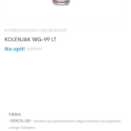
STOMATOLOŠKI INSTRUMENTI
S
KOLENJAK WG-99 LT
K
Na upit!
N
0,00
KM
FIRMA
"
DENTA
-
DE
" društvo sa ograničenom odgovornošću za trgovinu i
usluge Sarajevo