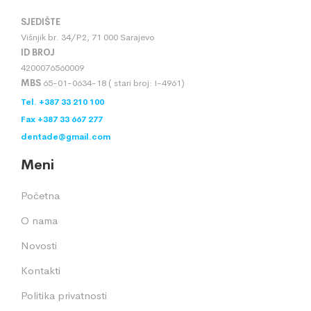
SJEDIŠTE
Višnjik br. 34/P2, 71 000 Sarajevo
ID BROJ
4200076560009
MBS
65-01-0634-18 ( stari broj: I-4961)
Tel. +387 33 210 100
Fax +387 33 667 277
dentade@gmail.com
Meni
Početna
O nama
Novosti
Kontakti
Politika privatnosti