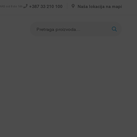
+387 33 210 100
Naša lokacija na mapi
NAS od 8 do 16h