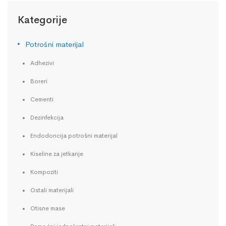
Kategorije
Potrošni materijal
Adhezivi
Boreri
Cementi
Dezinfekcija
Endodoncija potrošni materijal
Kiseline za jetkanje
Kompoziti
Ostali materijali
Otisne mase