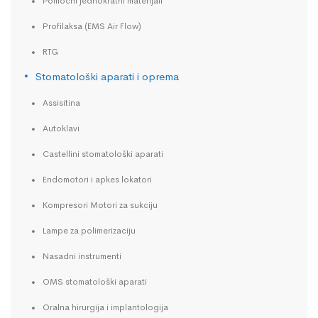
Pomoćni jednokratni materijali
Profilaksa (EMS Air Flow)
RTG
Stomatološki aparati i oprema
Assisitina
Autoklavi
Castellini stomatološki aparati
Endomotori i apkes lokatori
Kompresori Motori za sukciju
Lampe za polimerizaciju
Nasadni instrumenti
OMS stomatološki aparati
Oralna hirurgija i implantologija