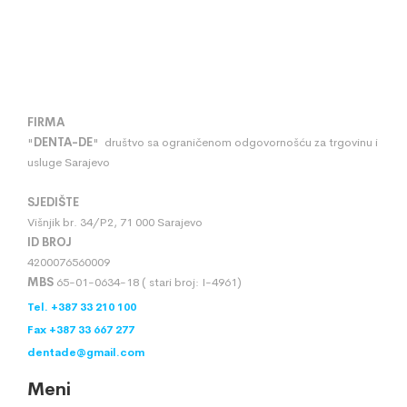
FIRMA
"
DENTA
-
DE
" društvo sa ograničenom odgovornošću za trgovinu i
usluge Sarajevo
SJEDIŠTE
Višnjik br. 34/P2, 71 000 Sarajevo
ID BROJ
4200076560009
MBS
65-01-0634-18 ( stari broj: I-4961)
Tel. +387 33 210 100
Fax +387 33 667 277
dentade@gmail.com
Meni