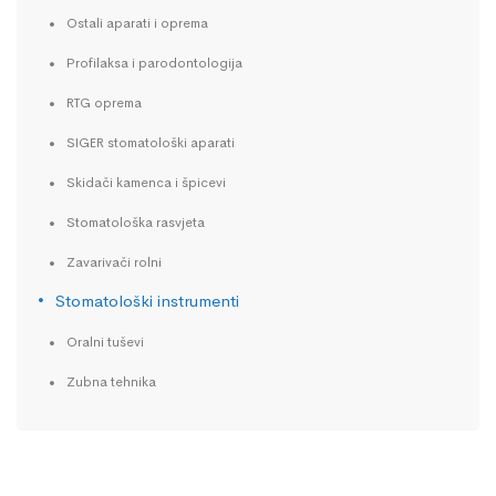
Ostali aparati i oprema
Profilaksa i parodontologija
RTG oprema
SIGER stomatološki aparati
Skidači kamenca i špicevi
Stomatološka rasvjeta
Zavarivači rolni
Stomatološki instrumenti
Oralni tuševi
Zubna tehnika