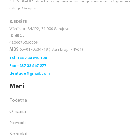
"
DENTA
-
DE
" društvo sa ograničenom odgovornošću za trgovinu i
usluge Sarajevo
SJEDIŠTE
Višnjik br. 34/P2, 71 000 Sarajevo
ID BROJ
4200076560009
MBS
65-01-0634-18 ( stari broj: I-4961)
Tel. +387 33 210 100
Fax +387 33 667 277
dentade@gmail.com
Meni
Početna
O nama
Novosti
Kontakti