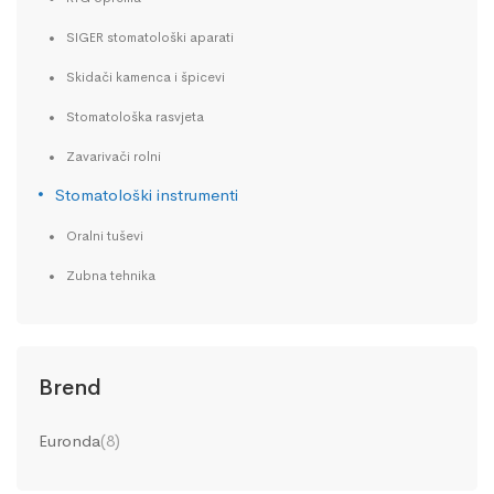
SIGER stomatološki aparati
Skidači kamenca i špicevi
Stomatološka rasvjeta
Zavarivači rolni
Stomatološki instrumenti
Oralni tuševi
Zubna tehnika
Brend
Euronda
(8)