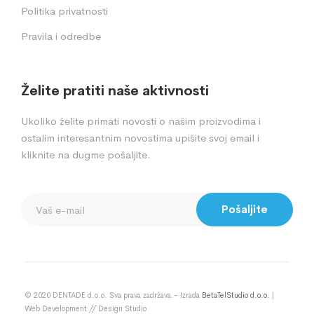
Politika privatnosti
Pravila i odredbe
Želite pratiti naše aktivnosti
Ukoliko želite primati novosti o našim proizvodima i
ostalim interesantnim novostima upišite svoj email i
kliknite na dugme pošaljite.
Pošaljite
© 2020 DENTADE d.o.o. Sva prava zadržava.- Izrada
BetaTelStudio d.o.o.
|
Web Development // Design Studio