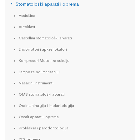
Stomatološki aparati i oprema
Assisitina
Autoklavi
Castellini stomatološki aparati
Endomotori i apkes lokatori
Kompresori Motori za sukciju
Lampe za polimerizaciju
Nasadni instrumenti
OMS stomatološki aparati
Oralna hirurgija i implantologija
Ostali aparati i oprema
Profilaksa i parodontologija
RTG oprema