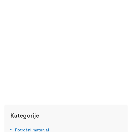
OSTALI MATERIJALI
EURONDA ZAŠTITNE MASKE
18,00
KM
Kategorije
Potrošni materijal