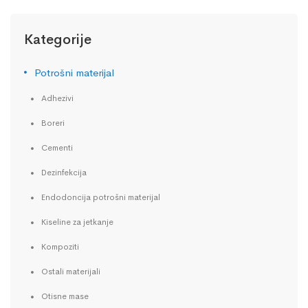
Kategorije
Potrošni materijal
Adhezivi
Boreri
Cementi
Dezinfekcija
Endodoncija potrošni materijal
Kiseline za jetkanje
Kompoziti
Ostali materijali
Otisne mase