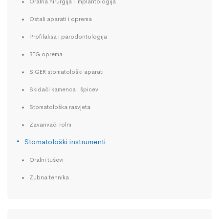
Oralna hirurgija i implantologija
Ostali aparati i oprema
Profilaksa i parodontologija
RTG oprema
SIGER stomatološki aparati
Skidači kamenca i špicevi
Stomatološka rasvjeta
Zavarivači rolni
Stomatološki instrumenti
Oralni tuševi
Zubna tehnika