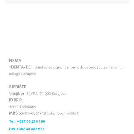
FIRMA
"
DENTA
-
DE
" društvo sa ograničenom odgovornošću za trgovinu i
usluge Sarajevo
SJEDIŠTE
Višnjik br. 34/P2, 71 000 Sarajevo
ID BROJ
4200076560009
MBS
65-01-0634-18 ( stari broj: I-4961)
Tel. +387 33 210 100
Fax +387 33 667 277